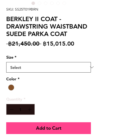
SKU: SS25T019BRN
BERKLEY II COAT -
DRAWSTRING WAISTBAND
SUEDE PARKA COAT
Regular
Sale
 ฿21,450.00 
฿15,015.00
Price
Price
Size
*
Color
*
Quantity
*
Add to Cart