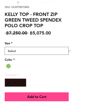
SKU: SS25T007GRN
KELLY TOP - FRONT ZIP
GREEN TWEED SPENDEX
POLO CROP TOP
Regular
Sale
 ฿7,250.00 
฿5,075.00
Price
Price
Size
*
Color
*
Quantity
*
Add to Cart