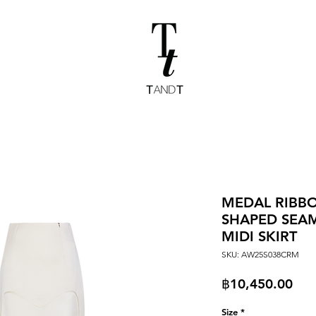
MEDAL RIBBO
SHAPED SEAM
MIDI SKIRT
SKU: AW25S038CRM
Pri
฿10,450.00
Size
*