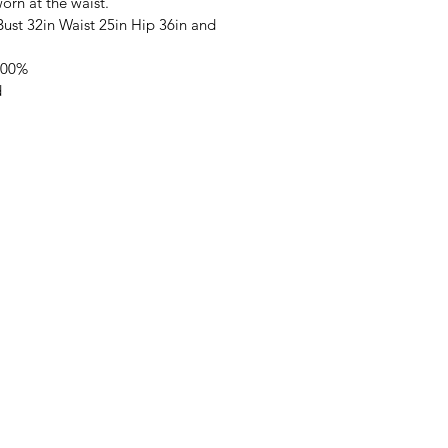
orn at the waist.
ust 32in Waist 25in Hip 36in and
 100%
d