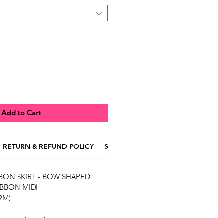
Add to Cart
RETURN & REFUND POLICY
SHIPPING INFO
BBON SKIRT - BOW SHAPED
IBBON MIDI
RM)