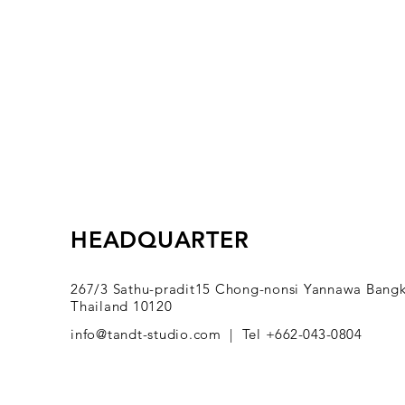
สอบถามข้อมูลเพิ่มเติม กรุณาติด
ตรวจสอบชื่อ เบอร์โทร ที่อยู่สำหร
โปรดตรวจสอบคำสั่งซื้อ รายการสินค
ซื้อ
ระยะเวลาจัดส่ง 1-3 วันทำการ ขึ้น
พิเศษ อาจมีความล่าช้ากว่าปกติ)
การเปลี่ยนสินค้า สามารถเปลี่ยนไ
(ขึ้นอยู่กับจำนวนไซส์และจำนวนสิ
รุ่นอื่นได้
การเปลี่ยนสินค้า สามารถดำเนิน
ต้องอยู่ในสภาพสมบูรณ์ ไม่ชำรุด
ป้ายสินค้า
HEADQUARTER
ไม่รับคืนสินค้าในทุกกรณี ยกเว้นส
จากทางบริษัท
กรุณาติดต่อ Line Official Acco
267/3 Sathu-pradit15 Chong-nonsi Yannawa Bang
สินค้า
Thailand 10120
info@tandt-studio.com |
Tel
+662-043-0804
*ของแท้ แบรนด์ไทยดีไซน์เนอร์ ออ
Original By TandT Brand (Thanac
*เงื่อนไขเป็นไปตามที่บริษัทกำหนด 