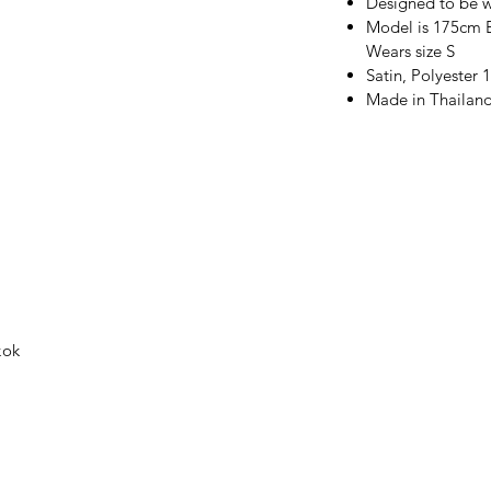
Designed to be w
ต่อ Line Official Account @tandtbangkok
Model is 175cm B
ับจัดส่งให้ถูกต้องก่อนชำระเงิน
Wears size S
้า รุ่น สี และไซส์ ให้ถูกต้องก่อนยืนยันคำสั่ง
Satin, Polyester
Made in Thailan
อยู่กับพื้นที่จัดส่งสินค้า (หากเป็นช่วงแคมเปญ
ด้เฉพาะกรณีต้องการเปลี่ยนไซส์สินค้าเท่านั้น
นค้าที่คงเหลือ) ไม่สามารถเปลี่ยนเป็นสินค้า
การภายใน 7 วันหลังจากได้รับสินค้าและสินค้า
เสียหาย ไม่ผ่านการซักหรือสวมใส่และไม่ตัด
ินค้ามีตำหนิ หรือสินค้าชำรุดที่เกิดการเสียหาย
unt @tandtbangkok ในกรณีเปลี่ยน หรือคืน
kok
กแบบและผลิตโดย แบรนด์ทีแอนด์ที*
hanachok Creation Co.,Ltd)
บริษัทขอสงวนสิทธิ์การเปลี่ยนแปลงโดยไม่ต้อง