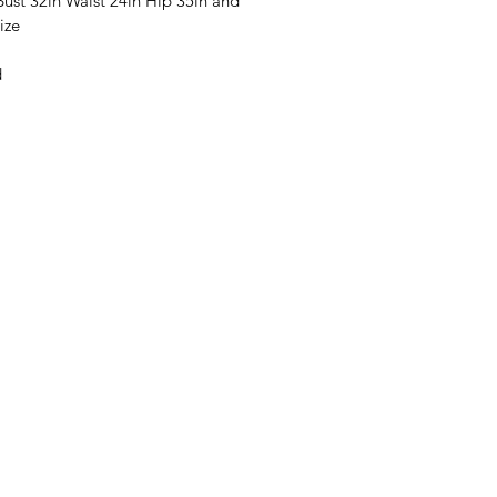
ust 32in Waist 24in Hip 35in and
ize
d