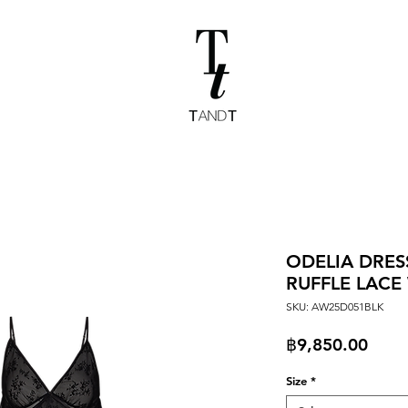
ODELIA DRES
RUFFLE LACE
SKU: AW25D051BLK
Price
฿9,850.00
Size
*