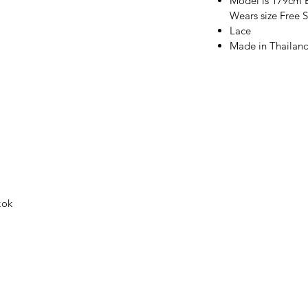
Model is 179cm B
ับจัดส่งให้ถูกต้องก่อนชำระเงิน
Wears size Free S
้า รุ่น สี และไซส์ ให้ถูกต้องก่อนยืนยันคำสั่ง
Lace
Made in Thailan
อยู่กับพื้นที่จัดส่งสินค้า (หากเป็นช่วงแคมเปญ
ด้เฉพาะกรณีต้องการเปลี่ยนไซส์สินค้าเท่านั้น
นค้าที่คงเหลือ) ไม่สามารถเปลี่ยนเป็นสินค้า
การภายใน 7 วันหลังจากได้รับสินค้าและสินค้า
เสียหาย ไม่ผ่านการซักหรือสวมใส่และไม่ตัด
ินค้ามีตำหนิ หรือสินค้าชำรุดที่เกิดการเสียหาย
unt @tandtbangkok ในกรณีเปลี่ยน หรือคืน
kok
กแบบและผลิตโดย แบรนด์ทีแอนด์ที*
hanachok Creation Co.,Ltd)
บริษัทขอสงวนสิทธิ์การเปลี่ยนแปลงโดยไม่ต้อง