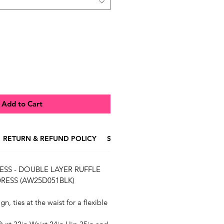
Add to Cart
RETURN & REFUND POLICY
SHIPPING INFO
RESS - DOUBLE LAYER RUFFLE
RESS (AW25D051BLK)
n, ties at the waist for a flexible