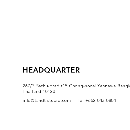
ตรวจสอบชื่อ เบอร์โทร ที่อยู่สำหร
โปรดตรวจสอบคำสั่งซื้อ รายการสินค
ซื้อ
ระยะเวลาจัดส่ง 1-3 วันทำการ ขึ้น
พิเศษ อาจมีความล่าช้ากว่าปกติ)
การเปลี่ยนสินค้า สามารถเปลี่ยนไ
(ขึ้นอยู่กับจำนวนไซส์และจำนวนสิ
รุ่นอื่นได้
การเปลี่ยนสินค้า สามารถดำเนิน
ต้องอยู่ในสภาพสมบูรณ์ ไม่ชำรุด
ป้ายสินค้า
HEADQUARTER
ไม่รับคืนสินค้าในทุกกรณี ยกเว้นส
จากทางบริษัท
กรุณาติดต่อ Line Official Acco
267/3 Sathu-pradit15 Chong-nonsi Yannawa Bang
Thailand 10120
สินค้า
info@tandt-studio.com |
Tel
+662-043-0804
*ของแท้ แบรนด์ไทยดีไซน์เนอร์ ออ
Original By TandT Brand (Thanac
*เงื่อนไขเป็นไปตามที่บริษัทกำหนด 
แจ้งให้ทราบล่วงหน้า*